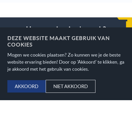
Hoe gaat het in z'n werk?
DEZE WEBSITE MAAKT GEBRUIK VAN
COOKIES
Afspraak maken
1
Plan eenvoudig een afspraak in op een moment dat u
Mogen we cookies plaatsen? Zo kunnen we je de beste
uitkomt.
website ervaring bieden! Door op 'Akkoord' te klikken, ga
je akkoord met het gebruik van cookies.
Advies bij u thuis
2
Wij komen bij u langs, bespreken uw wensen en
AKKOORD
NIET AKKOORD
meten alles direct in.
Offerte op maat
3
U ontvangt een duidelijke en vrijblijvende offerte.