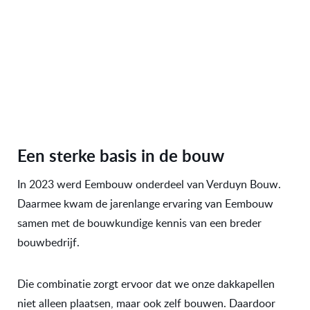
dakkapelbedrijf. Ondanks die groei blijven we
nuchtere bouwers die houden van kwaliteit,
duidelijke afspraken en persoonlijk contact.
Een sterke basis in de bouw
In 2023 werd Eembouw onderdeel van Verduyn Bouw.
Daarmee kwam de jarenlange ervaring van Eembouw
samen met de bouwkundige kennis van een breder
bouwbedrijf.
Die combinatie zorgt ervoor dat we onze dakkapellen
niet alleen plaatsen, maar ook zelf bouwen. Daardoor