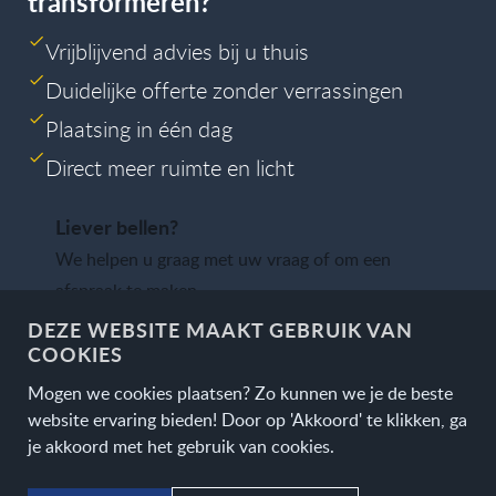
transformeren?
Vrijblijvend advies bij u thuis
Duidelijke offerte zonder verrassingen
Plaatsing in één dag
Direct meer ruimte en licht
Liever bellen?
We helpen u graag met uw vraag of om een
afspraak te maken.
DEZE WEBSITE MAAKT GEBRUIK VAN
COOKIES
0348 - 748163
Mogen we cookies plaatsen? Zo kunnen we je de beste
Ma - Vr
|
7:00 — 16:00
website ervaring bieden! Door op 'Akkoord' te klikken, ga
je akkoord met het gebruik van cookies.