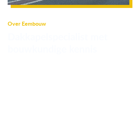
Over Eembouw
Dakkapelspecialist met
bouwkundige kennis
Eembouw is ontstaan vanuit de passie voor
bouwen en het plezier om mensen meer
ruimte en comfort in huis te geven. Al sinds
2009 helpt Eembouw particulieren om meer
uit hun woning te halen met kwalitatieve
dakkapellen. In de afgelopen jaren zijn we
uitgegroeid tot een gespecialiseerd