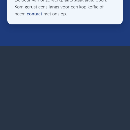
Kom gerust eens langs voor een kop koffie of
neem
contact
met ons op.